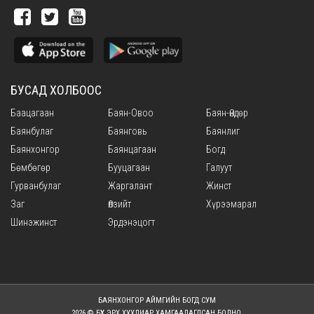
БУСАД ХОЛБООС
Баацагаан
Баян-Овоо
Баян-Өндөр
Баянбулаг
Баянговь
Баянлиг
Баянхонгор
Баянцагаан
Богд
Бөмбөгөр
Бууцагаан
Галуут
Гурванбулаг
Жаргалант
Жинст
Заг
Өлзийт
Хүрээмарал
Шинэжинст
Эрдэнэцогт
БАЯНХОНГОР АЙМГИЙН БОГД СУМ
2026 © БҮХ ЭРХ ХУУЛИАР ХАМГААЛАГДСАН БОЛНО.