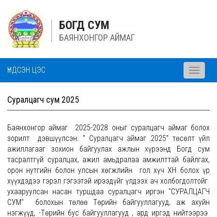
БОГД СУМ
БАЯНХОНГОР АЙМАГ
ҮНДСЭН ЦЭС
Toggle
navigati
Суралцагч сум 2025
Баянхонгор аймаг 2025-2028 оныг суралцагч аймаг болох
зорилт дэвшүүлсэн. " Суралцагч аймаг 2025" төсөлт үйл
ажиллагааг зохион байгуулах ажлын хүрээнд Богд сум
тасралтгүй суралцах, ажил амьдралаа амжилттай байлгах,
орон нутгийн болон улсын хөгжлийн гол хүч ХҮН болох үр
хүүхдэдээ гэрэл гэгээтэй ирээдүйг үлдээх ач холбогдолтойг
ухааруулсан насан туршдаа суралцагч иргэн "СУРАЛЦАГЧ
СУМ" болохын төлөө Төрийн байгууллагууд, аж ахуйн
нэгжүүд, -Төрийн бус байгууллагууд , ард иргэд нийтээрээ