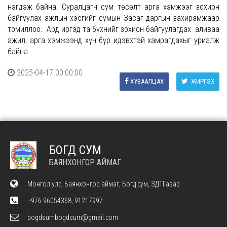
нэгдэж байна. Суралцагч сум төсөлт арга хэмжээг зохион
байгуулах ажлын хэсгийг сумын Засаг даргын захирамжаар
томиллоо. Ард иргэд та бүхнийг зохион байгуулагдах аливаа
ажил, арга хэмжээнд хүн бүр идэвхтэй хамрагдахыг уриалж
байна
2025-04-17 00:00:00
ХУВААЛЦАХ
ЖИРГЭХ
БОГД СУМ
БАЯНХОНГОР АЙМАГ
Монгол улс, Баянхонгор аймаг, Богд сум, ЗДТГазар
+976 96054368, 91217997
bogdsumbogdsum@gmail.com