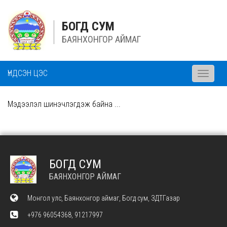
БОГД СУМ
БАЯНХОНГОР АЙМАГ
ҮНДСЭН ЦЭС
Toggle
navigati
Мэдээлэл шинэчлэгдэж байна ...
БОГД СУМ
БАЯНХОНГОР АЙМАГ
Монгол улс, Баянхонгор аймаг, Богд сум, ЗДТГазар
+976 96054368, 91217997