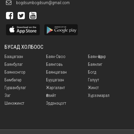
bogdsumbogdsum@gmail.com
БУСАД ХОЛБООС
Баацагаан
Баян-Овоо
Баян-Өндөр
Баянбулаг
Баянговь
Баянлиг
Баянхонгор
Баянцагаан
Богд
Бөмбөгөр
Бууцагаан
Галуут
Гурванбулаг
Жаргалант
Жинст
Заг
Өлзийт
Хүрээмарал
Шинэжинст
Эрдэнэцогт