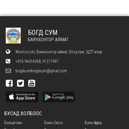
БОГД СУМ
БАЯНХОНГОР АЙМАГ
Монгол улс, Баянхонгор аймаг, Богд сум, ЗДТГазар
+976 96054368, 91217997
bogdsumbogdsum@gmail.com
БУСАД ХОЛБООС
Баацагаан
Баян-Овоо
Баян-Өндөр