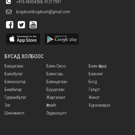
+976 96054368, 91217997
bogdsumbogdsum@gmail.com
БУСАД ХОЛБООС
Баацагаан
Баян-Овоо
Баян-Өндөр
Баянбулаг
Баянговь
Баянлиг
Баянхонгор
Баянцагаан
Богд
Бөмбөгөр
Бууцагаан
Галуут
Гурванбулаг
Жаргалант
Жинст
Заг
Өлзийт
Хүрээмарал
Шинэжинст
Эрдэнэцогт