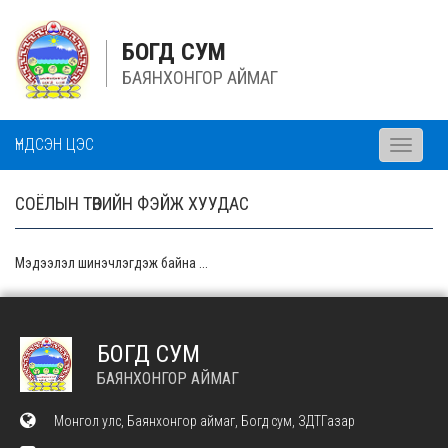
БОГД СУМ
БАЯНХОНГОР АЙМАГ
ҮНДСЭН ЦЭС
Toggle
navigati
СОЁЛЫН ТӨВИЙН ФЭЙЖ ХУУДАС
Мэдээлэл шинэчлэгдэж байна ...
БОГД СУМ
БАЯНХОНГОР АЙМАГ
Монгол улс, Баянхонгор аймаг, Богд сум, ЗДТГазар