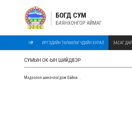
БОГД СУМ
БАЯНХОНГОР АЙМАГ
НҮҮР
ИРГЭДИЙН ТӨЛӨӨЛӨГЧДИЙН ХУРАЛ
ЗАСАГ ДА
АЛБАН БАЙГУУЛЛАГУУД
МАЛ ЭМНЭЛГИЙН ТАСАГ
СУМЫН ОК-ЫН ШИЙДВЭР
Мэдээлэл шинэчлэгдэж байна ...