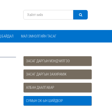
Д БАЙДАЛ
МАЛ ЭМНЭЛГИЙН ТАСАГ
ЗАСАГ ДАРГЫН МЭНДЧИЛГЭЭ
ЗАСАГ ДАРГЫН ЗАХИРАМЖ
АЛБАН ДААЛГАВАР
СУМЫН ОК-ЫН ШИЙДВЭР