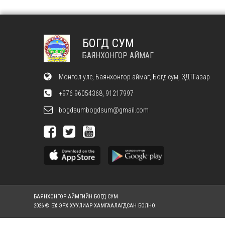
БОГД СУМ
БАЯНХОНГОР АЙМАГ
Монгол улс, Баянхонгор аймаг, Богд сум, ЗДТГазар
+976 96054368, 91217997
bogdsumbogdsum@gmail.com
БАЯНХОНГОР АЙМГИЙН БОГД СУМ
2026 © БҮХ ЭРХ ХУУЛИАР ХАМГААЛАГДСАН БОЛНО.