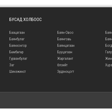
БУСАД ХОЛБООС
Баацагаан
Баян-Овоо
Баян
Баянбулаг
Баянговь
Бая
Баянхонгор
Баянцагаан
Богд
Бөмбөгөр
Бууцагаан
Галу
Гурванбулаг
Жаргалант
Жин
Заг
Өлзийт
Хүр
Шинэжинст
Эрдэнэцогт