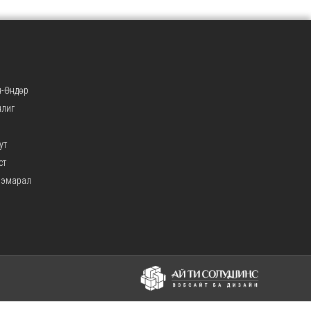
-Өндөр
нлиг
ут
ст
ээмарал