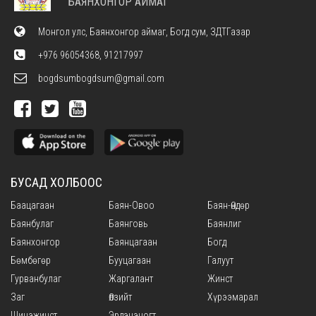
БАЯНХОНГОР АЙМАГ
Монгол улс, Баянхонгор аймаг, Богд сум, ЗДТГазар
+976 96054368, 91217997
bogdsumbogdsum@gmail.com
БУСАД ХОЛБООС
Баацагаан
Баян-Овоо
Баян-Өндөр
Баянбулаг
Баянговь
Баянлиг
Баянхонгор
Баянцагаан
Богд
Бөмбөгөр
Бууцагаан
Галуут
Гурванбулаг
Жаргалант
Жинст
Заг
Өлзийт
Хүрээмарал
Шинэжинст
Эрдэнэцогт