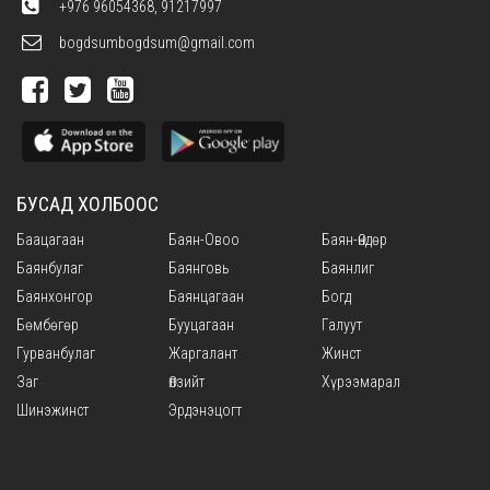
+976 96054368, 91217997
bogdsumbogdsum@gmail.com
БУСАД ХОЛБООС
Баацагаан
Баян-Овоо
Баян-Өндөр
Баянбулаг
Баянговь
Баянлиг
Баянхонгор
Баянцагаан
Богд
Бөмбөгөр
Бууцагаан
Галуут
Гурванбулаг
Жаргалант
Жинст
Заг
Өлзийт
Хүрээмарал
Шинэжинст
Эрдэнэцогт