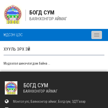
БОГД СУМ
БАЯНХОНГОР АЙМАГ
ҮНДСЭН ЦЭС
Toggle
navigati
ХУУЛЬ ЭРХ ЗҮЙ
Мэдээлэл шинэчлэгдэж байна ...
БОГД СУМ
БАЯНХОНГОР АЙМАГ
Монгол улс, Баянхонгор аймаг, Богд сум, ЗДТГазар