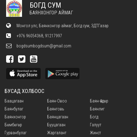
БОГД СУМ
БАЯНХОНГОР АЙМАГ
Монгол улс, Баянхонгор аймаг, Богд сум, ЗДТГазар
+976 96054368, 91217997
bogdsumbogdsum@gmail.com
БУСАД ХОЛБООС
Баацагаан
Баян-Овоо
Баян-Өндөр
Баянбулаг
Баянговь
Баянлиг
Баянхонгор
Баянцагаан
Богд
Бөмбөгөр
Бууцагаан
Галуут
Гурванбулаг
Жаргалант
Жинст