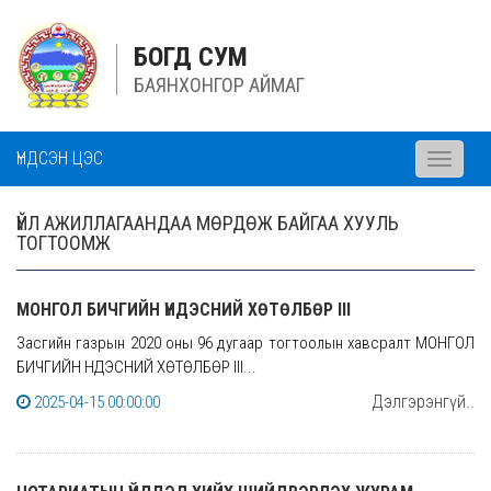
БОГД СУМ
БАЯНХОНГОР АЙМАГ
ҮНДСЭН ЦЭС
Toggle
navigati
ҮЙЛ АЖИЛЛАГААНДАА МӨРДӨЖ БАЙГАА ХУУЛЬ
ТОГТООМЖ
МОНГОЛ БИЧГИЙН ҮНДЭСНИЙ ХӨТӨЛБӨР III
Засгийн газрын 2020 оны 96 дугаар тогтоолын хавсралт МОНГОЛ
БИЧГИЙН ҮНДЭСНИЙ ХӨТӨЛБӨР III...
Дэлгэрэнгүй..
2025-04-15 00:00:00