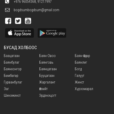
+976 96054368, 91217997
bogdsumbogdsum@gmail.com
БУСАД ХОЛБООС
Баацагаан
Баян-Овоо
Баян-Өндөр
Баянбулаг
Баянговь
Баянлиг
Баянхонгор
Баянцагаан
Богд
Бөмбөгөр
Бууцагаан
Галуут
Гурванбулаг
Жаргалант
Жинст
Заг
Өлзийт
Хүрээмарал
Шинэжинст
Эрдэнэцогт