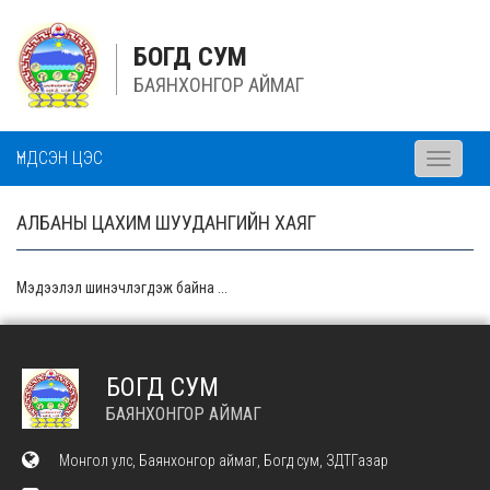
БОГД СУМ
БАЯНХОНГОР АЙМАГ
ҮНДСЭН ЦЭС
Toggle
navigati
АЛБАНЫ ЦАХИМ ШУУДАНГИЙН ХАЯГ
Мэдээлэл шинэчлэгдэж байна ...
БОГД СУМ
БАЯНХОНГОР АЙМАГ
Монгол улс, Баянхонгор аймаг, Богд сум, ЗДТГазар