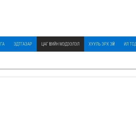
РГА
ЗДТГАЗАР
ЦАГ ҮЕИЙН МЭДЭЭЛЭЛ
ХУУЛЬ ЭРХ ЗҮЙ
ИЛ ТО
ОНЦГОЙ КОМИСС
СУМЫН ТУХАЙ
ШИЛЭН ДАНС