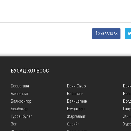
ХУВААЛЦАХ
БУСАД ХОЛБООС
Баацагаан
Баян-Овоо
Баян
Баянбулаг
Баянговь
Бая
Баянхонгор
Баянцагаан
Богд
Бөмбөгөр
Бууцагаан
Галу
Гурванбулаг
Жаргалант
Жин
Заг
Өлзийт
Хүр