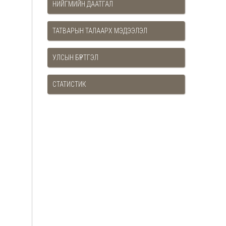
НИЙГМИЙН ДААТГАЛ
ТАТВАРЫН ТАЛААРХ МЭДЭЭЛЭЛ
УЛСЫН БҮРТГЭЛ
СТАТИСТИК