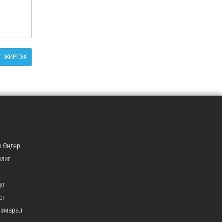
ЖИРГЭХ
-Өндөр
нлиг
ут
ст
ээмарал