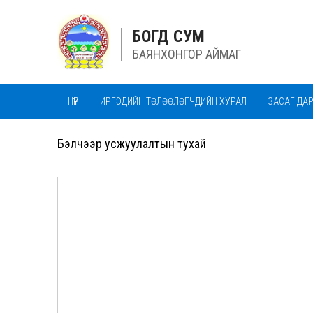
БОГД СУМ
БАЯНХОНГОР АЙМАГ
НҮҮР
ИРГЭДИЙН ТӨЛӨӨЛӨГЧДИЙН ХУРАЛ
ЗАСАГ ДА
АЛБАН БАЙГУУЛЛАГУУД
МАЛ ЭМНЭЛГИЙН ТАСАГ
Бэлчээр усжуулалтын тухай