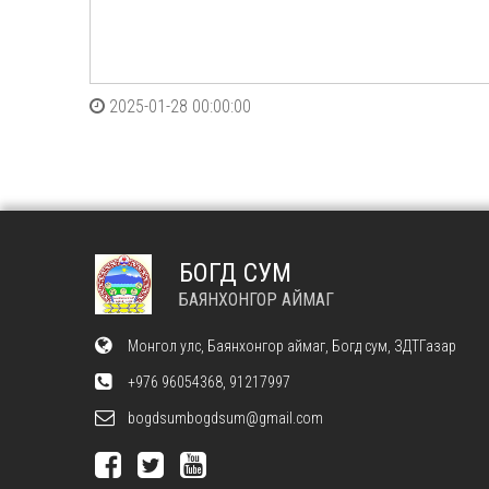
2025-01-28 00:00:00
БОГД СУМ
БАЯНХОНГОР АЙМАГ
Монгол улс, Баянхонгор аймаг, Богд сум, ЗДТГазар
+976 96054368, 91217997
bogdsumbogdsum@gmail.com