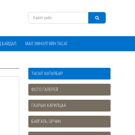
Д БАЙДАЛ
МАЛ ЭМНЭЛГИЙН ТАСАГ
ТӨСӨЛ ХӨТӨЛБӨР
ФОТО ГАЛЕРЕЙ
ГАЗРЫН ХАРИЛЦАА
БАЙГАЛЬ ОРЧИН