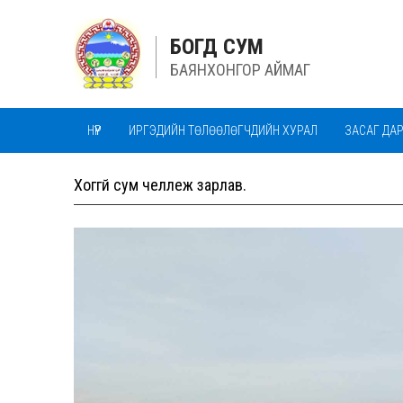
БОГД СУМ
БАЯНХОНГОР АЙМАГ
НҮҮР
ИРГЭДИЙН ТӨЛӨӨЛӨГЧДИЙН ХУРАЛ
ЗАСАГ ДА
АЛБАН БАЙГУУЛЛАГУУД
МАЛ ЭМНЭЛГИЙН ТАСАГ
Хоггүй сум челлеж зарлав.