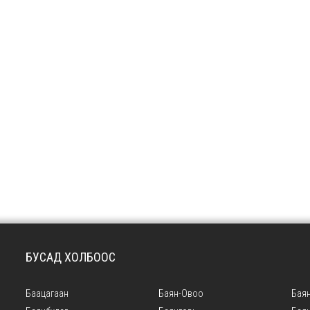
БУСАД ХОЛБООС
Баацагаан
Баян-Овоо
Баян