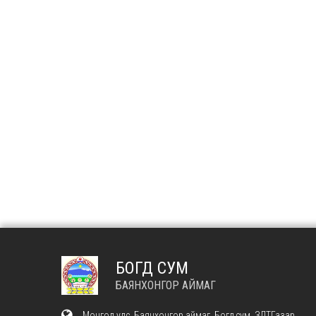
БОГД СУМ
БАЯНХОНГОР АЙМАГ
Монгол улс, Баянхонгор аймаг, Богд сум, ЗДТГазар