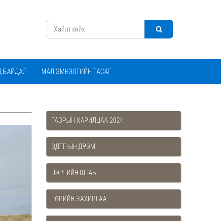
Д БАЙДАЛ
МАЛ ЭМНЭЛГИЙН ТАСАГ
ГАЗРЫН ХАРИЛЦАА 2024
ЗДТГ-ЫН ДҮРЭМ
ЦЭРГИЙН ШТАБ
ТӨРИЙН ЗАХИРГАА