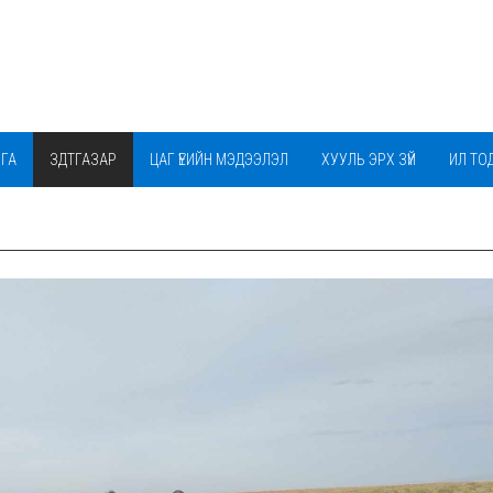
РГА
ЗДТГАЗАР
ЦАГ ҮЕИЙН МЭДЭЭЛЭЛ
ХУУЛЬ ЭРХ ЗҮЙ
ИЛ ТО
ОНЦГОЙ КОМИСС
СУМЫН ТУХАЙ
ШИЛЭН ДАНС