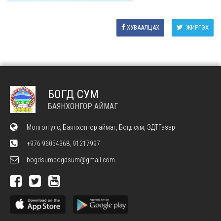
ХУВААЛЦАХ
ЖИРГЭХ
БОГД СУМ
БАЯНХОНГОР АЙМАГ
Монгол улс, Баянхонгор аймаг, Богд сум, ЗДТГазар
+976 96054368, 91217997
bogdsumbogdsum@gmail.com