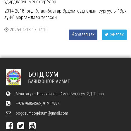
удирдлагын менежер"-ээр
2014-2018 онд Улаанбаатар-Эрдэм судлалын сургууль "Эрх
зүйч" мэргэжлээр төгссөн.
2025-04-18 17:07:16
ХУВААЛЦАХ
ЖИРГЭХ
БОГД СУМ
БАЯНХОНГОР АЙМАГ
Монгол улс, Баянхонгор аймаг, Богд сум, ЗДТГазар
+976 96054368, 91217997
bogdsumbogdsum@gmail.com