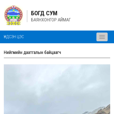
БОГД СУМ
БАЯНХОНГОР АЙМАГ
ҮНДСЭН ЦЭС
Toggle
navigati
Нийгмийн даатгалын байцаагч