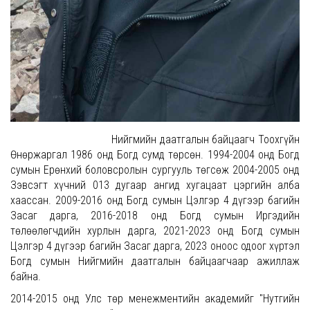
Нийгмийн даатгалын байцаагч Тоохгүйн
Өнөржаргал 1986 онд Богд сумд төрсөн. 1994-2004 онд Богд
сумын Ерөнхий боловсролын сургууль төгсөж 2004-2005 онд
Зэвсэгт хүчний 013 дугаар ангид хугацаат цэргийн алба
хаассан. 2009-2016 онд Богд сумын Цэлгэр 4 дүгээр багийн
Засаг дарга, 2016-2018 онд Богд сумын Иргэдийн
төлөөлөгчдийн хурлын дарга, 2021-2023 онд Богд сумын
Цэлгэр 4 дүгээр багийн Засаг дарга, 2023 оноос одоог хүртэл
Богд сумын Нийгмийн даатгалын байцаагчаар ажиллаж
байна.
2014-2015 онд Улс төр менежментийн академийг "Нутгийн