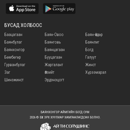
БУСАД ХОЛБООС
Баацагаан
Баян-Овоо
Баян-Өндөр
Баянбулаг
Баянговь
Баянлиг
Баянхонгор
Баянцагаан
Богд
Бөмбөгөр
Бууцагаан
Галуут
Гурванбулаг
Жаргалант
Жинст
Заг
Өлзийт
Хүрээмарал
Шинэжинст
Эрдэнэцогт
БАЯНХОНГОР АЙМГИЙН БОГД СУМ
2026 © БҮХ ЭРХ ХУУЛИАР ХАМГААЛАГДСАН БОЛНО.