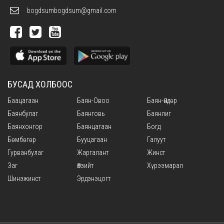
bogdsumbogdsum@gmail.com
БУСАД ХОЛБООС
Баацагаан
Баян-Овоо
Баян-Өндөр
Баянбулаг
Баянговь
Баянлиг
Баянхонгор
Баянцагаан
Богд
Бөмбөгөр
Бууцагаан
Галуут
Гурванбулаг
Жаргалант
Жинст
Заг
Өлзийт
Хүрээмарал
Шинэжинст
Эрдэнэцогт