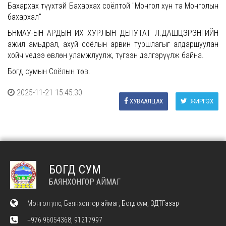
Бахархах түүхтэй Бахархах соёлтой "Монгол хүн та Монголын
бахархал"
БНМАУ-ЫН АРДЫН ИХ ХУРЛЫН ДЕПУТАТ Л.ДАШЦЭРЭНГИЙН
ажил амьдрал, ахуй соёлын арвин туршлагыг алдаршуулан
хойч үедээ өвлөн уламжлуулж, түгээн дэлгэрүүлж байна.
Богд сумын Соёлын төв.
2025-11-21 15:45:30
ХУВААЛЦАХ
ЖИРГЭХ
БОГД СУМ
БАЯНХОНГОР АЙМАГ
Монгол улс, Баянхонгор аймаг, Богд сум, ЗДТГазар
+976 96054368, 91217997