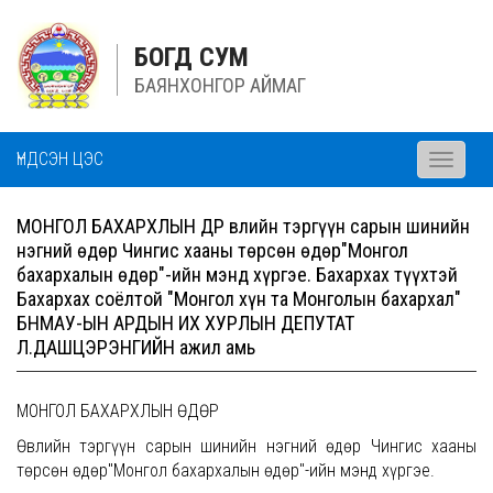
БОГД СУМ
БАЯНХОНГОР АЙМАГ
ҮНДСЭН ЦЭС
Toggle
navigati
МОНГОЛ БАХАРХЛЫН ӨДӨР Өвлийн тэргүүн сарын шинийн
нэгний өдөр Чингис хааны төрсөн өдөр"Монгол
бахархалын өдөр"-ийн мэнд хүргэе. Бахархах түүхтэй
Бахархах соёлтой "Монгол хүн та Монголын бахархал"
БНМАУ-ЫН АРДЫН ИХ ХУРЛЫН ДЕПУТАТ
Л.ДАШЦЭРЭНГИЙН ажил амь
МОНГОЛ БАХАРХЛЫН ӨДӨР
Өвлийн тэргүүн сарын шинийн нэгний өдөр Чингис хааны
төрсөн өдөр"Монгол бахархалын өдөр"-ийн мэнд хүргэе.