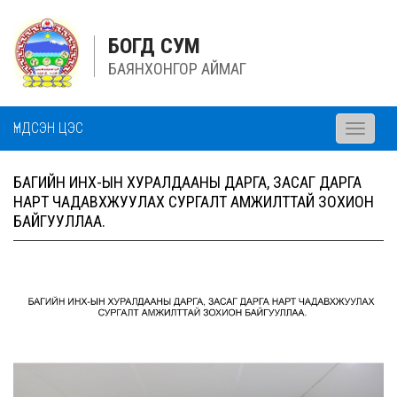
БОГД СУМ
БАЯНХОНГОР АЙМАГ
ҮНДСЭН ЦЭС
Toggle
navigati
БАГИЙН ИНХ-ЫН ХУРАЛДААНЫ ДАРГА, ЗАСАГ ДАРГА
НАРТ ЧАДАВХЖУУЛАХ СУРГАЛТ АМЖИЛТТАЙ ЗОХИОН
БАЙГУУЛЛАА.