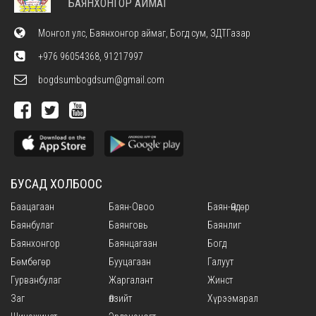
БАЯНХОНГОР АЙМАГ
Монгол улс, Баянхонгор аймаг, Богд сум, ЗДТГазар
+976 96054368, 91217997
bogdsumbogdsum@gmail.com
БУСАД ХОЛБООС
Баацагаан
Баян-Овоо
Баян-Өндөр
Баянбулаг
Баянговь
Баянлиг
Баянхонгор
Баянцагаан
Богд
Бөмбөгөр
Бууцагаан
Галуут
Гурванбулаг
Жаргалант
Жинст
Заг
Өлзийт
Хүрээмарал