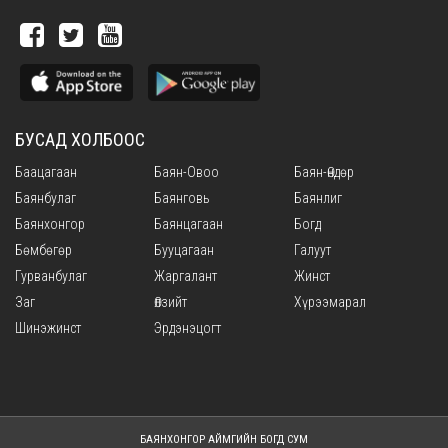
БУСАД ХОЛБООС
Баацагаан
Баян-Овоо
Баян-Өндөр
Баянбулаг
Баянговь
Баянлиг
Баянхонгор
Баянцагаан
Богд
Бөмбөгөр
Бууцагаан
Галуут
Гурванбулаг
Жаргалант
Жинст
Заг
Өлзийт
Хүрээмарал
Шинэжинст
Эрдэнэцогт
БАЯНХОНГОР АЙМГИЙН БОГД СУМ