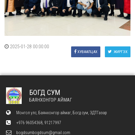
2025-01-28 00:00:00
ХУВААЛЦАХ
ЖИРГЭХ
БОГД СУМ
БАЯНХОНГОР АЙМАГ
Монгол улс, Баянхонгор аймаг, Богд сум, ЗДТГазар
+976 96054368, 91217997
bogdsumbogdsum@gmail.com