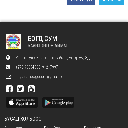
БОГД СУМ
БАЯНХОНГОР АЙМАГ
Монгол улс, Баянхонгор аймаг, Богд сум, ЗДТГазар
+976 96054368, 91217997
bogdsumbogdsum@gmail.com
БУСАД ХОЛБООС
Баацагаан
Баян-Овоо
Баян-Өндөр