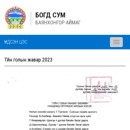
БОГД СУМ
БАЯНХОНГОР АЙМАГ
ҮНДСЭН ЦЭС
Toggle
navigati
Түйн голын жавар 2023